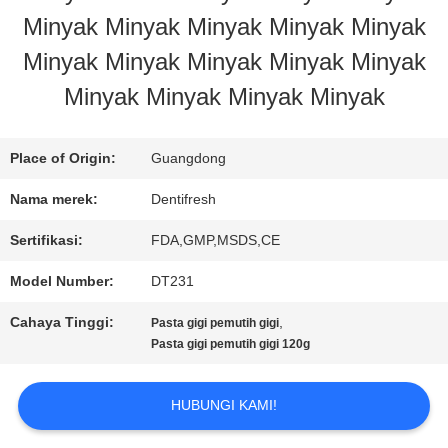
Minyak Minyak Minyak Minyak Minyak
PABRIK
Minyak Minyak Minyak Minyak Minyak
Minyak Minyak Minyak Minyak
KONTROL
KUALITAS
Place of Origin:
Guangdong
Nama merek:
Dentifresh
HUBUNGI
Sertifikasi:
FDA,GMP,MSDS,CE
KAMI
Model Number:
DT231
Cahaya Tinggi:
,
Pasta gigi pemutih gigi
PERMINTAAN
Pasta gigi pemutih gigi 120g
PENAWARAN
HUBUNGI KAMI!