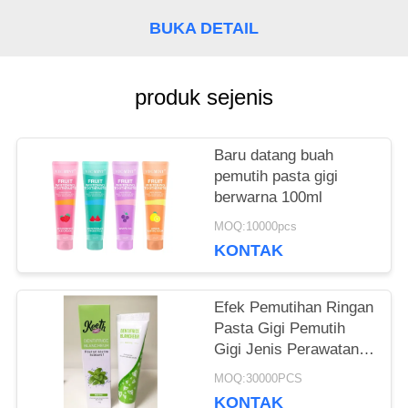
PETA
BUKA DETAIL
SITUS
produk sejenis
KEBIJAKAN
PRIBADI
Baru datang buah
pemutih pasta gigi
berwarna 100ml
MOQ:10000pcs
KONTAK
Efek Pemutihan Ringan
Pasta Gigi Pemutih
Gigi Jenis Perawatan
Mulut Produk
MOQ:30000PCS
Perawatan Gigi 50g
KONTAK