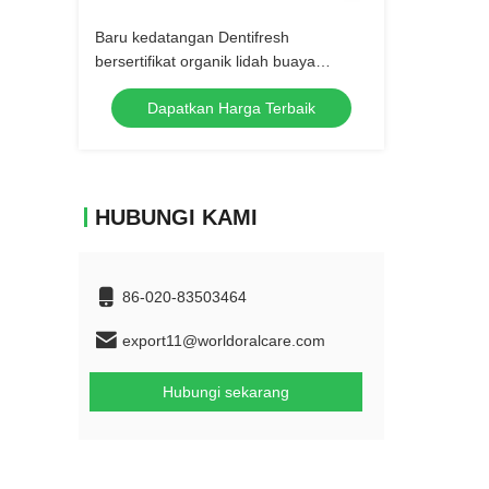
Baru kedatangan Dentifresh
bersertifikat organik lidah buaya
perawatan gigi soda kue pemutih gigi
Dapatkan Harga Terbaik
ekstrak tumbuhan alami toothpa
HUBUNGI KAMI
86-020-83503464
export11@worldoralcare.com
Hubungi sekarang