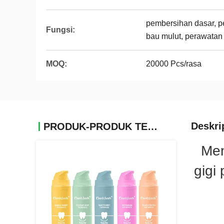
pembersihan dasar, p
Fungsi:
bau mulut, perawatan
MOQ:
20000 Pcs/rasa
Deskri
PRODUK-PRODUK TERKAIT
Men
gigi