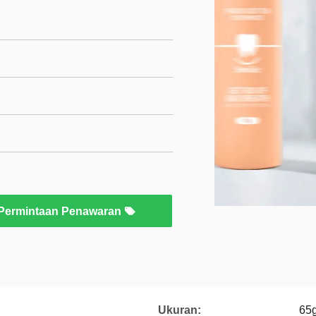
Permintaan Penawaran
Ukuran:
65