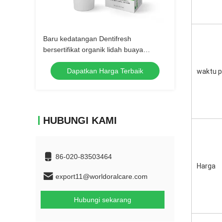
Baru kedatangan Dentifresh
bersertifikat organik lidah buaya
perawatan gigi soda kue pemutih gigi
Dapatkan Harga Terbaik
ekstrak tumbuhan alami toothpa
waktu p
HUBUNGI KAMI
86-020-83503464
Harga
export11@worldoralcare.com
Hubungi sekarang