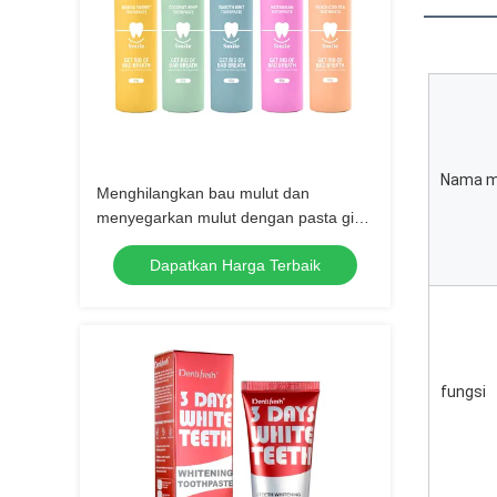
Nama m
Menghilangkan bau mulut dan
menyegarkan mulut dengan pasta gigi
perawatan mulut Pelbagai
Dapatkan Harga Terbaik
perlindungan untuk kesehatan mulut
yang optimal
fungsi