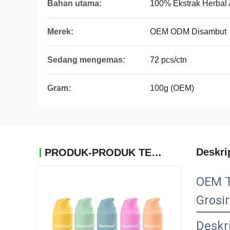
Bahan utama:
100% Ekstrak Herbal 
Merek:
OEM ODM Disambut
Sedang mengemas:
72 pcs/ctn
Gram:
100g (OEM)
Deskri
PRODUK-PRODUK TERKAIT
OEM T
Grosi
Deskr