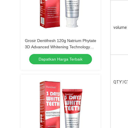
volume
Grosir Dentifresh 120g Natrium Phytate
3D Advanced Whitening Technology
Pasta gigi
Dapatkan Harga Terbaik
QTY'/C