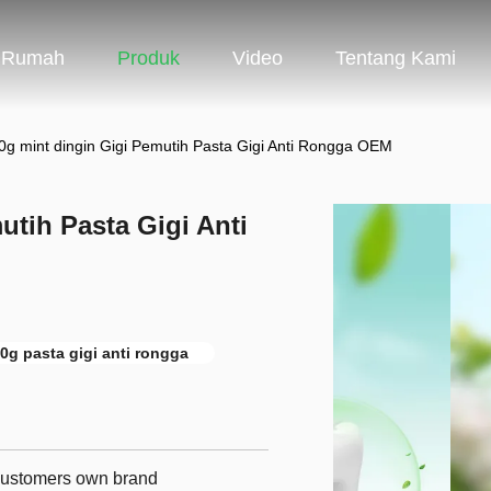
Rumah
Produk
Video
Tentang Kami
0g mint dingin Gigi Pemutih Pasta Gigi Anti Rongga OEM
utih Pasta Gigi Anti
0g pasta gigi anti rongga
 customers own brand