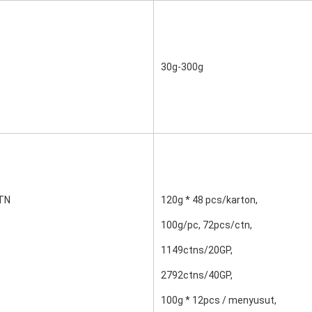
30g-300g
TN
120g * 48 pcs/karton,
100g/pc, 72pcs/ctn,
1149ctns/20GP,
2792ctns/40GP,
100g * 12pcs / menyusut,