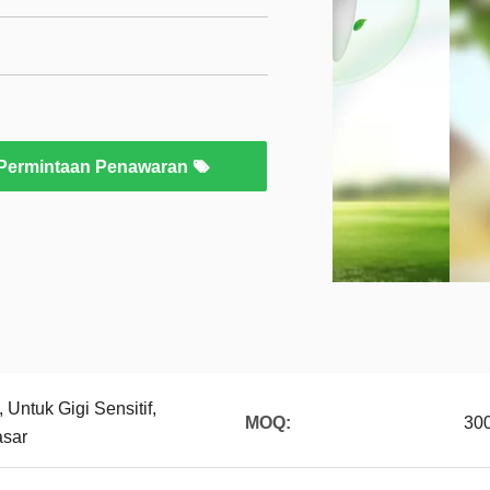
Permintaan Penawaran
 Untuk Gigi Sensitif,
MOQ:
30
asar