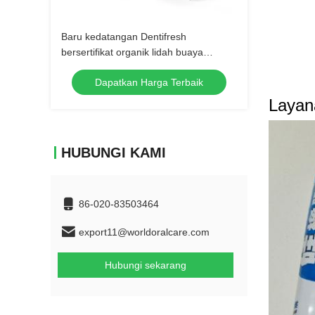
Baru kedatangan Dentifresh
bersertifikat organik lidah buaya
perawatan gigi soda kue pemutih gigi
Dapatkan Harga Terbaik
ekstrak tumbuhan alami toothpa
Layan
HUBUNGI KAMI
86-020-83503464
export11@worldoralcare.com
Hubungi sekarang