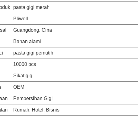
oduk
pasta gigi merah
Bliwell
sal
Guangdong, Cina
Bahan alami
ci
pasta gigi pemutih
10000 pcs
Sikat gigi
n
OEM
aan
Pembersihan Gigi
tan
Rumah, Hotel, Bisnis