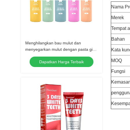
Nama Pr
Merek
Tempat a
Bahan
Menghilangkan bau mulut dan
menyegarkan mulut dengan pasta gigi
Kata kun
perawatan mulut Pelbagai
MOQ
Dapatkan Harga Terbaik
perlindungan untuk kesehatan mulut
yang optimal
Fungsi
Kemasa
penggun
Kesempa