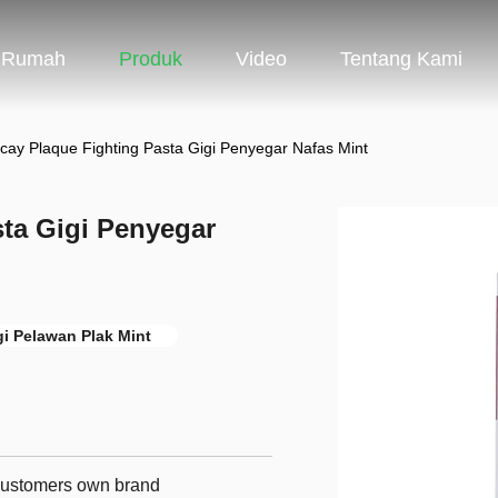
Rumah
Produk
Video
Tentang Kami
ecay Plaque Fighting Pasta Gigi Penyegar Nafas Mint
sta Gigi Penyegar
gi Pelawan Plak Mint
 customers own brand