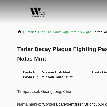
Rumah
>
Produk
>
Pasta Gigi Pemutih Gigi
>
Tartar D
Tartar Decay Plaque Fighting Pa
Nafas Mint
Pasta Gigi Pelawan Plak Mint
Pasta Gi
Pasta Gigi Pelawan Tartar Mint
Tempat asal:
Guangdong, Cina
Nama merek:
Worldoralcare/dentifresh/Bright up,or