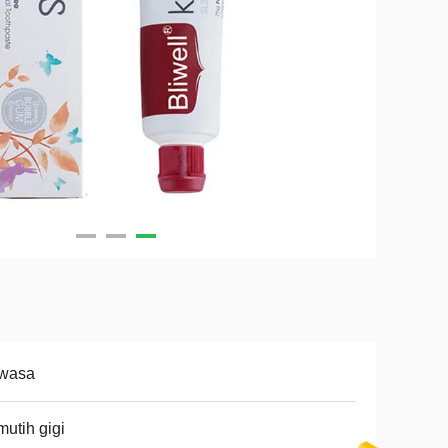
wasa
utih gigi