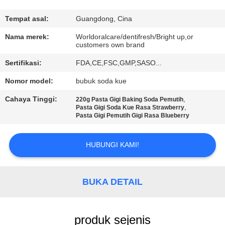
KONTROL
Tempat asal:
Guangdong, Cina
KUALITAS
Nama merek:
Worldoralcare/dentifresh/Bright up,or
customers own brand
Sertifikasi:
FDA,CE,FSC,GMP,SASO...
HUBUNGI
KAMI
Nomor model:
bubuk soda kue
Cahaya Tinggi:
,
220g Pasta Gigi Baking Soda Pemutih
,
Pasta Gigi Soda Kue Rasa Strawberry
PERMINTAAN
Pasta Gigi Pemutih Gigi Rasa Blueberry
PENAWARAN
HUBUNGI KAMI!
PETA
SITUS
BUKA DETAIL
KEBIJAKAN
produk sejenis