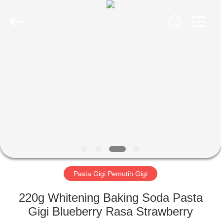
2026
WORLD
ORAL
CARE
CENTER.
All
Rights
Reserved.
RUMAH
PRODUK
VIDEO
TENTANG
KAMI
Pasta Gigi Pemutih Gigi
TUR
220g Whitening Baking Soda Pasta
PABRIK
Gigi Blueberry Rasa Strawberry