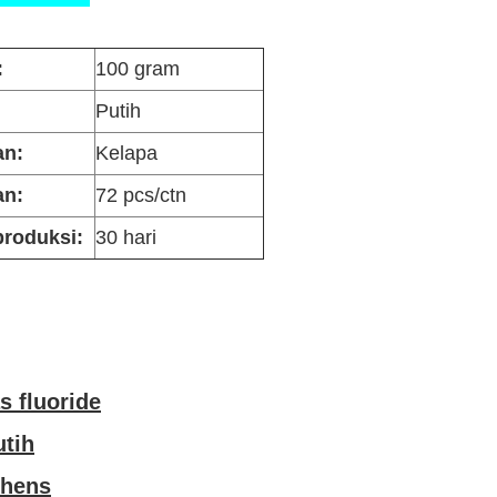
:
100 gram
Putih
an:
Kelapa
n:
72 pcs/ctn
produksi:
30 hari
s fluoride
tih
shens