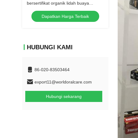
bersertifikat organik lidah buaya
perawatan gigi soda kue pemutih gigi
Dapatkan Harga Terbaik
ekstrak tumbuhan alami toothpa
HUBUNGI KAMI
86-020-83503464
export11@worldoralcare.com
Hubungi sekarang