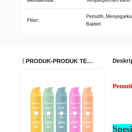
Membentuk:
Tempel/permen karet
Pemutih, Menyegarkan
Fitur:
Bakteri
Deskri
PRODUK-PRODUK TERKAIT
Pemuti
Spesi