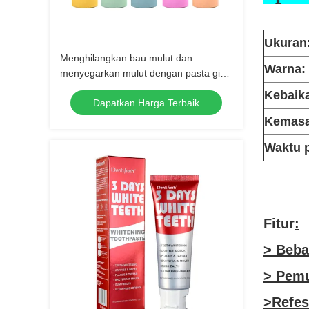
Ukuran
Menghilangkan bau mulut dan
Warna:
menyegarkan mulut dengan pasta gigi
perawatan mulut Pelbagai
Kebaik
Dapatkan Harga Terbaik
perlindungan untuk kesehatan mulut
yang optimal
Kemasa
Waktu 
Fitur
:
> Beba
> Pemu
>Refe