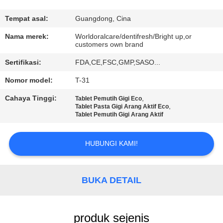
KONTROL
Tempat asal:
Guangdong, Cina
KUALITAS
Nama merek:
Worldoralcare/dentifresh/Bright up,or
customers own brand
Sertifikasi:
FDA,CE,FSC,GMP,SASO...
HUBUNGI
KAMI
Nomor model:
T-31
Cahaya Tinggi:
,
Tablet Pemutih Gigi Eco
,
Tablet Pasta Gigi Arang Aktif Eco
PERMINTAAN
Tablet Pemutih Gigi Arang Aktif
PENAWARAN
HUBUNGI KAMI!
PETA
SITUS
BUKA DETAIL
KEBIJAKAN
produk sejenis