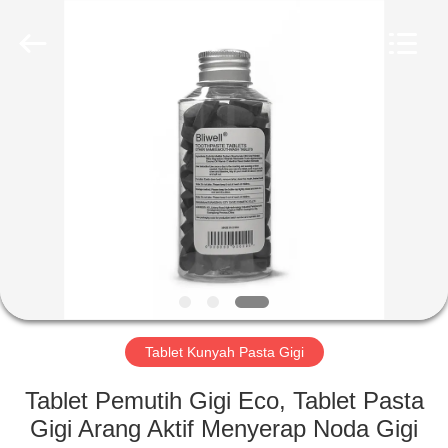
2026
WORLD
ORAL
CARE
CENTER.
All
Rights
Reserved.
RUMAH
PRODUK
VIDEO
TENTANG
KAMI
Tablet Kunyah Pasta Gigi
TUR
Tablet Pemutih Gigi Eco, Tablet Pasta
PABRIK
Gigi Arang Aktif Menyerap Noda Gigi