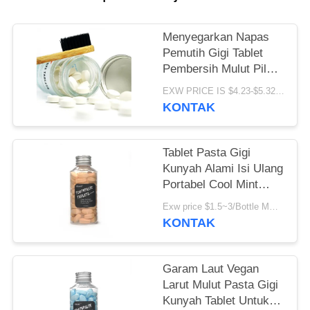
PRIBADI
Menyegarkan Napas
Pemutih Gigi Tablet
Pembersih Mulut Pil
Pasta Gigi Padat
EXW PRICE IS $4.23-$5.32/BOTTLE MOQ:100000 pcs
Perawatan Mulut
KONTAK
Tablet Pasta Gigi
Kunyah Alami Isi Ulang
Portabel Cool Mint
Untuk Perjalanan
Exw price $1.5~3/Bottle MOQ:5000botol
KONTAK
Garam Laut Vegan
Larut Mulut Pasta Gigi
Kunyah Tablet Untuk