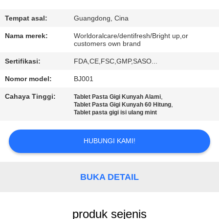
KONTROL
Tempat asal:
Guangdong, Cina
KUALITAS
Nama merek:
Worldoralcare/dentifresh/Bright up,or
customers own brand
Sertifikasi:
FDA,CE,FSC,GMP,SASO...
HUBUNGI
KAMI
Nomor model:
BJ001
Cahaya Tinggi:
,
Tablet Pasta Gigi Kunyah Alami
,
Tablet Pasta Gigi Kunyah 60 Hitung
PERMINTAAN
Tablet pasta gigi isi ulang mint
PENAWARAN
HUBUNGI KAMI!
PETA
SITUS
BUKA DETAIL
KEBIJAKAN
produk sejenis