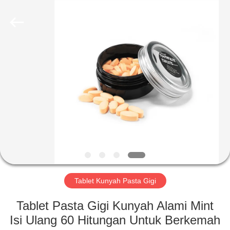
2026
WORLD
ORAL
CARE
CENTER.
All
Rights
Reserved.
RUMAH
PRODUK
VIDEO
TENTANG
KAMI
Tablet Kunyah Pasta Gigi
TUR
Tablet Pasta Gigi Kunyah Alami Mint
PABRIK
Isi Ulang 60 Hitungan Untuk Berkemah