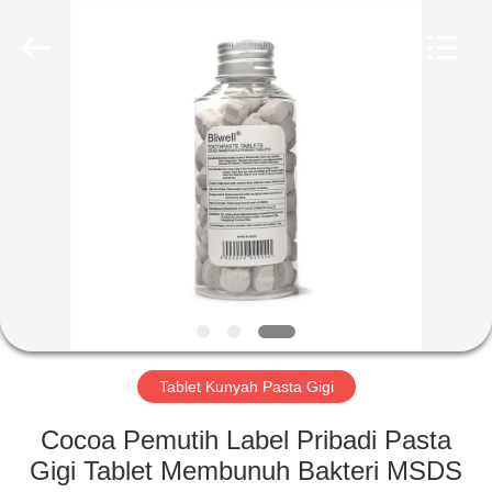
2026
WORLD
ORAL
CARE
CENTER.
All
Rights
Reserved.
RUMAH
PRODUK
VIDEO
TENTANG
KAMI
Tablet Kunyah Pasta Gigi
TUR
Cocoa Pemutih Label Pribadi Pasta
PABRIK
Gigi Tablet Membunuh Bakteri MSDS