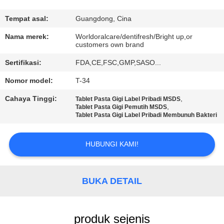
KONTROL
Tempat asal:
Guangdong, Cina
KUALITAS
Nama merek:
Worldoralcare/dentifresh/Bright up,or
customers own brand
Sertifikasi:
FDA,CE,FSC,GMP,SASO...
HUBUNGI
KAMI
Nomor model:
T-34
Cahaya Tinggi:
,
Tablet Pasta Gigi Label Pribadi MSDS
,
Tablet Pasta Gigi Pemutih MSDS
PERMINTAAN
Tablet Pasta Gigi Label Pribadi Membunuh Bakteri
PENAWARAN
HUBUNGI KAMI!
PETA
SITUS
BUKA DETAIL
KEBIJAKAN
produk sejenis