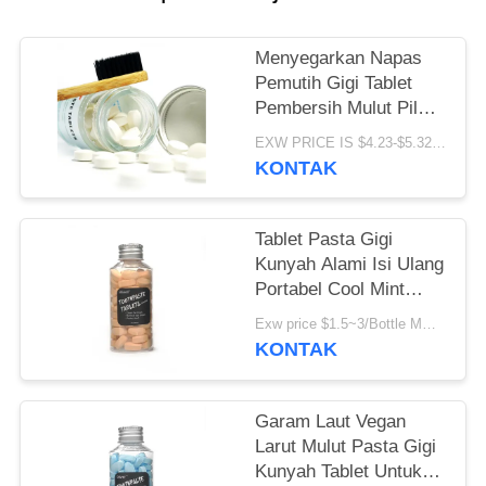
PRIBADI
Menyegarkan Napas
Pemutih Gigi Tablet
Pembersih Mulut Pil
Pasta Gigi Padat
EXW PRICE IS $4.23-$5.32/BOTTLE MOQ:100000 pcs
Perawatan Mulut
KONTAK
Tablet Pasta Gigi
Kunyah Alami Isi Ulang
Portabel Cool Mint
Untuk Perjalanan
Exw price $1.5~3/Bottle MOQ:5000botol
KONTAK
Garam Laut Vegan
Larut Mulut Pasta Gigi
Kunyah Tablet Untuk