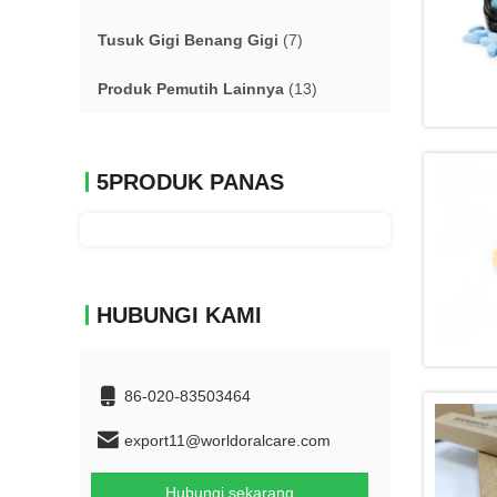
Tusuk Gigi Benang Gigi
(7)
Produk Pemutih Lainnya
(13)
5PRODUK PANAS
HUBUNGI KAMI
86-020-83503464
export11@worldoralcare.com
Hubungi sekarang