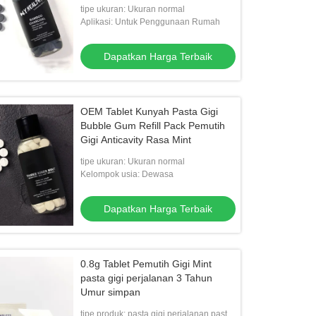
Gigitan Mudah Gratis
tipe ukuran: Ukuran normal
Aplikasi: Untuk Penggunaan Rumah
Dapatkan Harga Terbaik
OEM Tablet Kunyah Pasta Gigi
Bubble Gum Refill Pack Pemutih
Gigi Anticavity Rasa Mint
tipe ukuran: Ukuran normal
Kelompok usia: Dewasa
Dapatkan Harga Terbaik
0.8g Tablet Pemutih Gigi Mint
pasta gigi perjalanan 3 Tahun
Umur simpan
tipe produk: pasta gigi perjalanan pasta