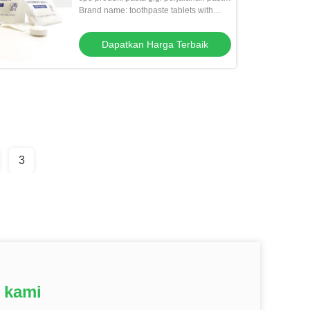
gigi padat
Brand name: toothpaste tablets with
customer brand
Dapatkan Harga Terbaik
3
 kami