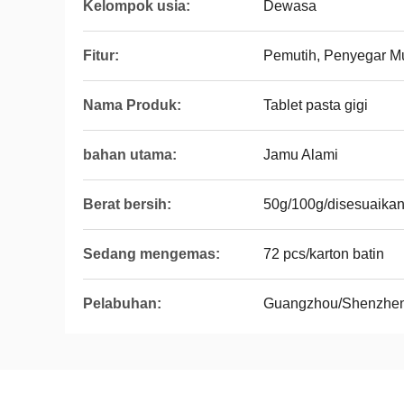
Kelompok usia:
Dewasa
Fitur:
Pemutih, Penyegar Mul
Nama Produk:
Tablet pasta gigi
bahan utama:
Jamu Alami
Berat bersih:
50g/100g/disesuaika
Sedang mengemas:
72 pcs/karton batin
Pelabuhan:
Guangzhou/Shenzhe