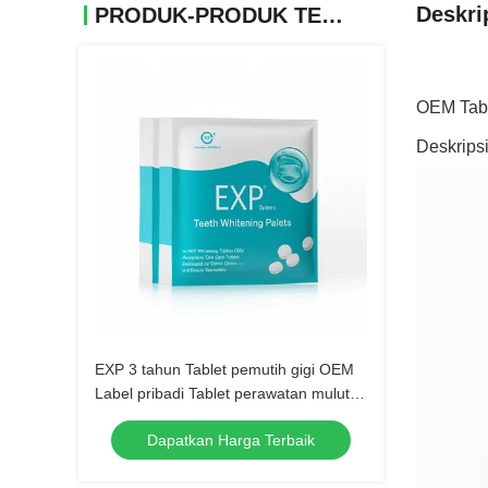
Deskri
PRODUK-PRODUK TERKAIT
OEM Table
Deskrips
EXP 3 tahun Tablet pemutih gigi OEM
Label pribadi Tablet perawatan mulut
yang dapat diterima yang
Dapatkan Harga Terbaik
dikembangkan untuk klinik gigi dan
spesialis kecantikan