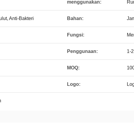
menggunakan:
Ru
ut, Anti-Bakteri
Bahan:
Ja
Fungsi:
Mem
Penggunaan:
1-2
n
MOQ:
10
Logo:
Log
n