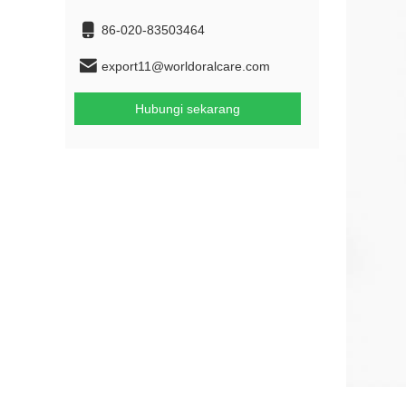
86-020-83503464
export11@worldoralcare.com
Hubungi sekarang