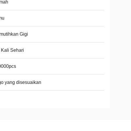
mah
mu
utihkan Gigi
 Kali Sehari
0000pcs
o yang disesuaikan