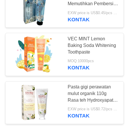
PRIBADI
Memutihkan Pembersih
Dasar Perawatan Mulut
EXW price is US$0.45/pcs MOQ:10000 pcs
Pasta gigi
KONTAK
18
Pasta Gigi Anak
VEC MINT Lemon
Organik
Baking Soda Whitening
Toothpaste
MOQ:10000pcs
KONTAK
17
Pasta gigi perawatan
mulut organik 110g
Bedak Pemutih Gigi
Rasa teh Hydroxyapatite
Memutihkan gigi Ekstrak
EXW price is US$0.72/pcs MOQ:10000pcs
tumbuhan alami
KONTAK