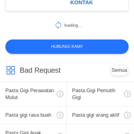
KONTAK
25
Perawatan Mulut
loading...
Obat Kumur
HUBUNGI KAMI!
Bad Request
Semua
88
Sikat Gigi
Pasta Gigi Perawatan
Pasta Gigi Pemutih
Perawatan Mulut
Mulut
Gigi
Pasta gigi rasa buah
Pasta gigi arang aktif
Pasta Gigi Anak