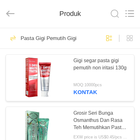
2026
WORLD
ORAL
CARE
Produk
CENTER.
All
Rights
Reserved.
RUMAH
150
Pasta Gigi Pemutih Gigi
Pasta Gigi
PRODUK
Perawatan Mulut
Gigi segar pasta gigi
pemutih non iritasi 130g
VIDEO
MOQ:10000pcs
TENTANG
KONTAK
58
KAMI
Pasta Gigi Pemutih
Grosir Seri Bunga
TUR
Osmanthus Dan Rasa
Gigi
Teh Memutihkan Pasta
PABRIK
Gigi Pembersih Lidah
EXW price is US$0.45/pcs MOQ:10000 pcs