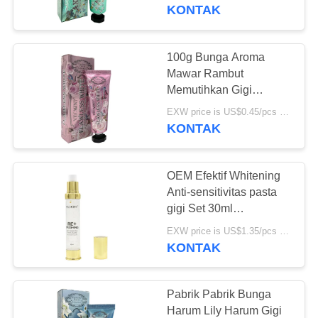
Memutihkan Gigi
KONTAK
KONTROL
KUALITAS
100g Bunga Aroma
18
Mawar Rambut
HUBUNGI
Memutihkan Gigi
Pasta gigi rasa buah
Pembersih Dasar
KAMI
EXW price is US$0.45/pcs MOQ:10000 pcs
Perawatan Mulut
KONTAK
Pembersih Gigi
PERMINTAAN
OEM Efektif Whitening
PENAWARAN
Anti-sensitivitas pasta
gigi Set 30ml
18
Penghapusan noda
PETA
EXW price is US$1.35/pcs MOQ:10.000 Set
Pasta gigi arang
Mulut Bernafas
KONTAK
SITUS
Pembersihan gigi
aktif
KEBIJAKAN
Pabrik Pabrik Bunga
Harum Lily Harum Gigi