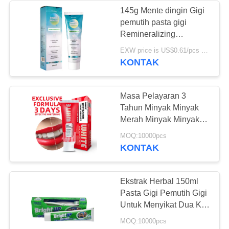
145g Mente dingin Gigi
pemutih pasta gigi
28
Remineralizing
Tablet Kunyah
Hydroxyapatite
EXW price is US$0.61/pcs MOQ:10000pcs
Perbaikan
KONTAK
Pasta Gigi
Masa Pelayaran 3
Tahun Minyak Minyak
Merah Minyak Minyak
Minyak Minyak Minyak
42
MOQ:10000pcs
Minyak Minyak Minyak
KONTAK
Minyak Minyak Minyak
Tablet Pemutih Gigi
Minyak Minyak Minyak
Minyak Minyak Minyak
Ekstrak Herbal 150ml
Pasta Gigi Pemutih Gigi
Untuk Menyikat Dua Kali
Sehari
MOQ:10000pcs