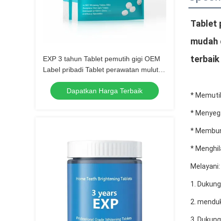
Tablet 
mudah d
terbaik
EXP 3 tahun Tablet pemutih gigi OEM
Label pribadi Tablet perawatan mulut
yang dapat diterima yang
Dapatkan Harga Terbaik
dikembangkan untuk klinik gigi dan
* Memutih
spesialis kecantikan
* Menyeg
* Membun
* Menghil
Melayani:
1. Dukun
2. menduk
3. Dukung