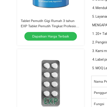
4. Mendu
5. Layana
Tablet Pemutih Gigi Rumah 3 tahun
MENGAPA 
EXP Tablet Pemutih Tingkat Profesional
untuk Penampilan Senyum yang Lebih
1. 20+ T
Dapatkan Harga Terbaik
Baik
2. Pengir
3. Kami m
4. Label 
5. MOQ Le
Nama P
Penggu
Fungsi