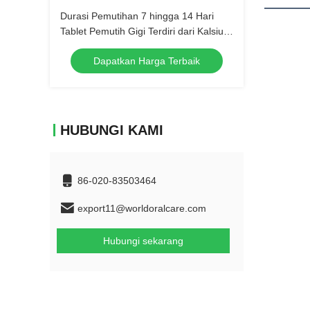
Durasi Pemutihan 7 hingga 14 Hari
Tablet Pemutih Gigi Terdiri dari Kalsium
Karbonat Ideal untuk Klinik Gigi dan
Dapatkan Harga Terbaik
Profesional
HUBUNGI KAMI
86-020-83503464
export11@worldoralcare.com
Hubungi sekarang