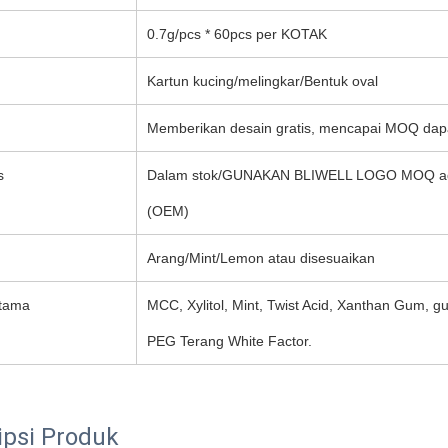
0.7g/pcs * 60pcs per KOTAK
Kartun kucing/melingkar/Bentuk oval
Memberikan desain gratis, mencapai MOQ dapat
s
Dalam stok/GUNAKAN BLIWELL LOGO MOQ adal
(OEM)
Arang/Mint/Lemon atau disesuaikan
tama
MCC, Xylitol, Mint, Twist Acid, Xanthan Gum, g
PEG Terang White Factor.
ipsi Produk