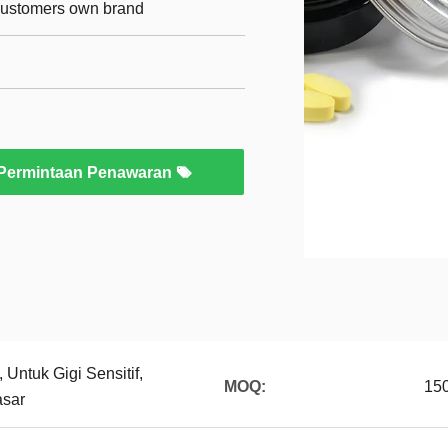
 customers own brand
Permintaan Penawaran
 Untuk Gigi Sensitif,
MOQ:
150
asar