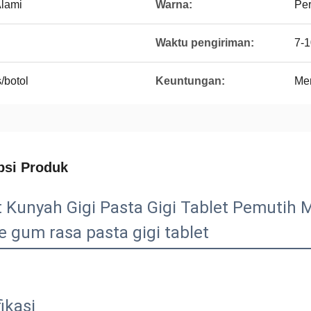
lami
Warna:
Per
Waktu pengiriman:
7-1
/botol
Keuntungan:
Men
psi Produk
t Kunyah Gigi Pasta Gigi Tablet Pemutih M
e gum rasa pasta gigi tablet
ikasi