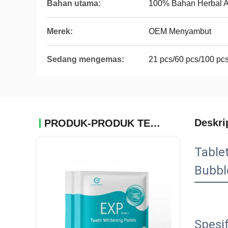
Bahan utama:
100% Bahan Herbal A
Merek:
OEM Menyambut
Sedang mengemas:
21 pcs/60 pcs/100 pcs
Deskri
PRODUK-PRODUK TERKAIT
Table
Bubbl
Spesif