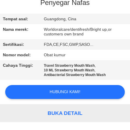
Penyegar Nafas
KONTROL
KUALITAS
Tempat asal:
Guangdong, Cina
Nama merek:
Worldoralcare/dentifresh/Bright up,or
customers own brand
HUBUNGI
Sertifikasi:
FDA,CE,FSC,GMP,SASO...
KAMI
Nomor model:
Obat kumur
PERMINTAAN
Cahaya Tinggi:
,
Travel Strawberry Mouth Wash
,
10 ML Strawberry Mouth Wash
PENAWARAN
Antibacterial Strawberry Mouth Wash
HUBUNGI KAMI!
PETA
SITUS
BUKA DETAIL
KEBIJAKAN