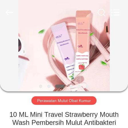
2026
WORLD
ORAL
CARE
CENTER.
All
Rights
Reserved.
RUMAH
PRODUK
VIDEO
TENTANG
KAMI
Perawatan Mulut Obat Kumur
TUR
10 ML Mini Travel Strawberry Mouth
PABRIK
Wash Pembersih Mulut Antibakteri