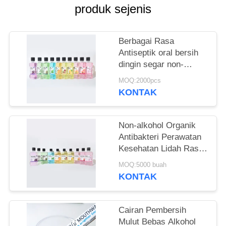
PRIBADI
produk sejenis
Berbagai Rasa
Antiseptik oral bersih
dingin segar non-
alkohol Air Mulut Untuk
MOQ:2000pcs
kebersihan mulut
KONTAK
sehari-hari
Non-alkohol Organik
Antibakteri Perawatan
Kesehatan Lidah Rasa
Buah 250ml Air Mulut
MOQ:5000 buah
Untuk Kesehatan Gusi
KONTAK
Cairan Pembersih
Mulut Bebas Alkohol