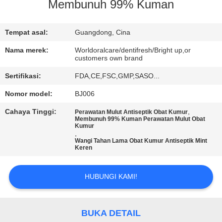
Membunuh 99% Kuman
KONTROL
KUALITAS
Tempat asal:
Guangdong, Cina
Nama merek:
Worldoralcare/dentifresh/Bright up,or
customers own brand
HUBUNGI
Sertifikasi:
FDA,CE,FSC,GMP,SASO...
KAMI
Nomor model:
BJ006
PERMINTAAN
Cahaya Tinggi:
,
Perawatan Mulut Antiseptik Obat Kumur
Membunuh 99% Kuman Perawatan Mulut Obat
PENAWARAN
Kumur
,
Wangi Tahan Lama Obat Kumur Antiseptik Mint
Keren
PETA
SITUS
HUBUNGI KAMI!
KEBIJAKAN
BUKA DETAIL