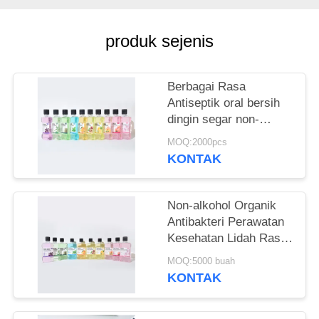
PRIBADI
produk sejenis
Berbagai Rasa
Antiseptik oral bersih
dingin segar non-
alkohol Air Mulut Untuk
MOQ:2000pcs
kebersihan mulut
KONTAK
sehari-hari
Non-alkohol Organik
Antibakteri Perawatan
Kesehatan Lidah Rasa
Buah 250ml Air Mulut
MOQ:5000 buah
Untuk Kesehatan Gusi
KONTAK