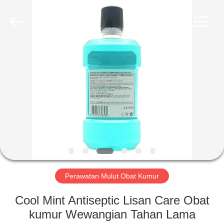
2026
WORLD
ORAL
CARE
CENTER.
All
Rights
Reserved.
RUMAH
PRODUK
VIDEO
TENTANG
KAMI
Perawatan Mulut Obat Kumur
TUR
Cool Mint Antiseptic Lisan Care Obat
PABRIK
kumur Wewangian Tahan Lama