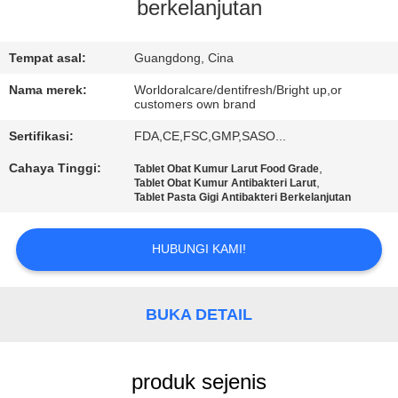
berkelanjutan
KONTROL
KUALITAS
Tempat asal:
Guangdong, Cina
Nama merek:
Worldoralcare/dentifresh/Bright up,or
customers own brand
HUBUNGI
Sertifikasi:
FDA,CE,FSC,GMP,SASO...
KAMI
Cahaya Tinggi:
,
Tablet Obat Kumur Larut Food Grade
,
Tablet Obat Kumur Antibakteri Larut
PERMINTAAN
Tablet Pasta Gigi Antibakteri Berkelanjutan
PENAWARAN
HUBUNGI KAMI!
PETA
SITUS
BUKA DETAIL
KEBIJAKAN
produk sejenis