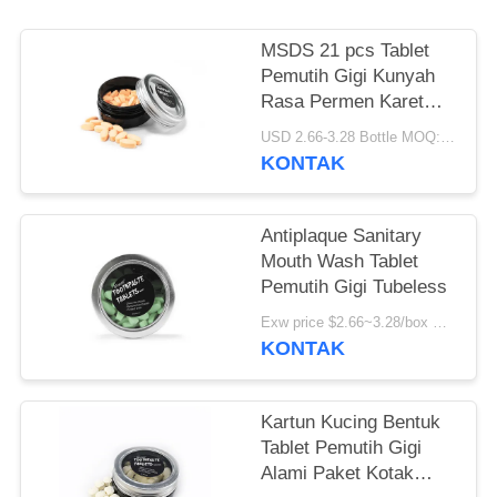
PRIBADI
MSDS 21 pcs Tablet
Pemutih Gigi Kunyah
Rasa Permen Karet
Degradable
USD 2.66-3.28 Bottle MOQ:150 Botol
KONTAK
Antiplaque Sanitary
Mouth Wash Tablet
Pemutih Gigi Tubeless
Exw price $2.66~3.28/box MOQ:5000 kotak
KONTAK
Kartun Kucing Bentuk
Tablet Pemutih Gigi
Alami Paket Kotak