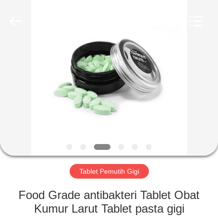
2026
WORLD
ORAL
CARE
CENTER.
All
Rights
Reserved.
RUMAH
PRODUK
VIDEO
TENTANG
KAMI
Tablet Pemutih Gigi
TUR
Food Grade antibakteri Tablet Obat
PABRIK
Kumur Larut Tablet pasta gigi