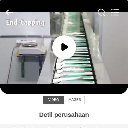
2026
WORLD
ORAL
CARE
CENTER.
All
Rights
Reserved.
RUMAH
PRODUK
VIDEO
WORLD ORAL CARE CENTER
TENTANG
KAMI
VIDEO
IMAGES
TUR
Detil perusahaan
PABRIK