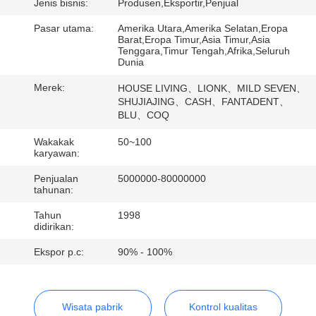
Jenis bisnis:
Produsen,Eksportir,Penjual
KONTROL
Pasar utama:
Amerika Utara,Amerika Selatan,Eropa
Barat,Eropa Timur,Asia Timur,Asia
KUALITAS
Tenggara,Timur Tengah,Afrika,Seluruh
Dunia
Merek:
HOUSE LIVING、LIONK、MILD SEVEN、
HUBUNGI
SHUJIAJING、CASH、FANTADENT、
KAMI
BLU、COQ
Wakakak
50~100
karyawan:
PERMINTAAN
Penjualan
5000000-80000000
PENAWARAN
tahunan:
Tahun
1998
PETA
didirikan:
SITUS
Ekspor p.c:
90% - 100%
KEBIJAKAN
Wisata pabrik
Kontrol kualitas