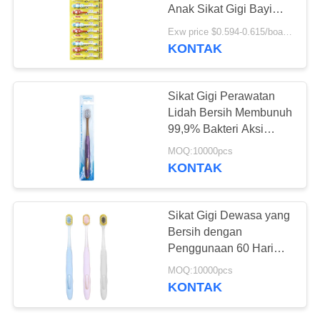
PRIBADI
Anak Sikat Gigi Bayi
Grosir Disesuaikan
Exw price $0.594-0.615/board MOQ:30000PCS
untuk Anak-anak
KONTAK
18
Pasta Gigi Anak
Sikat Gigi Perawatan
Organik
Lidah Bersih Membunuh
99,9% Bakteri Aksi
Menghilangkan Plak
MOQ:10000pcs
dan Tartar
KONTAK
17
Sikat Gigi Dewasa yang
Bersih dengan
Bedak Pemutih Gigi
Penggunaan 60 Hari
untuk Perawatan Lidah
MOQ:10000pcs
yang Lebih Baik
KONTAK