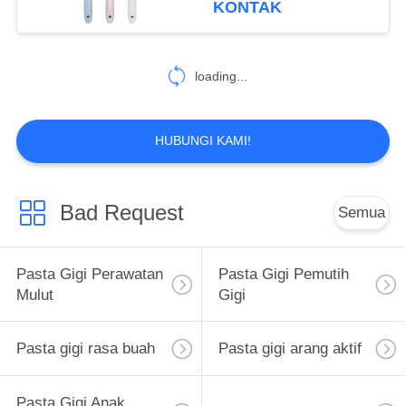
KONTAK
25
Perawatan Mulut
loading...
Obat Kumur
HUBUNGI KAMI!
Bad Request
Semua
88
Sikat Gigi
Pasta Gigi Perawatan
Pasta Gigi Pemutih
Perawatan Mulut
Mulut
Gigi
Pasta gigi rasa buah
Pasta gigi arang aktif
Pasta Gigi Anak