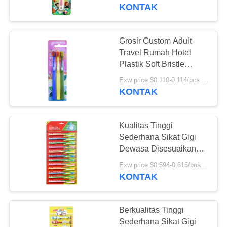
anak
KONTAK
KONTROL
KUALITAS
Grosir Custom Adult
18
Travel Rumah Hotel
HUBUNGI
Plastik Soft Bristle
Pasta gigi rasa buah
Rumah Penggunaan
KAMI
Exw price $0.110-0.114/pcs MOQ:30000PCS
Sikat Gigi Dalam Blister
KONTAK
Card
PERMINTAAN
Kualitas Tinggi
PENAWARAN
Sederhana Sikat Gigi
Dewasa Disesuaikan
18
Grosir Sikat Gigi
PETA
Exw price $0.594-0.615/board MOQ:30000PCS
Pasta gigi arang
Dewasa
KONTAK
SITUS
aktif
KEBIJAKAN
Berkualitas Tinggi
Sederhana Sikat Gigi