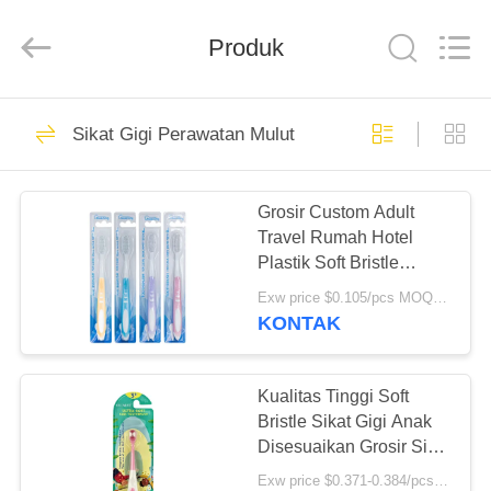
2026
WORLD
ORAL
CARE
Produk
CENTER.
All
Rights
Reserved.
RUMAH
150
Sikat Gigi Perawatan Mulut
Pasta Gigi
PRODUK
Perawatan Mulut
Grosir Custom Adult
Travel Rumah Hotel
VIDEO
Plastik Soft Bristle
Rumah Penggunaan
Exw price $0.105/pcs MOQ:30000pcs
Sikat Gigi Dalam Blister
TENTANG
KONTAK
Card
58
KAMI
Pasta Gigi Pemutih
Kualitas Tinggi Soft
TUR
Bristle Sikat Gigi Anak
Gigi
Disesuaikan Grosir Sikat
PABRIK
Gigi Bayi untuk Anak-
Exw price $0.371-0.384/pcs MOQ:30000PCS