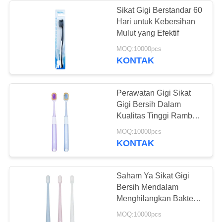
Sikat Gigi Berstandar 60
Hari untuk Kebersihan
28
Mulut yang Efektif
Tablet Kunyah
MOQ:10000pcs
KONTAK
Pasta Gigi
Perawatan Gigi Sikat
Gigi Bersih Dalam
Kualitas Tinggi Rambut
Lembut 350g Paket
42
MOQ:10000pcs
Kertas Putih
KONTAK
Tablet Pemutih Gigi
Saham Ya Sikat Gigi
Bersih Mendalam
Menghilangkan Bakteri
untuk Kesehatan Mulut
MOQ:10000pcs