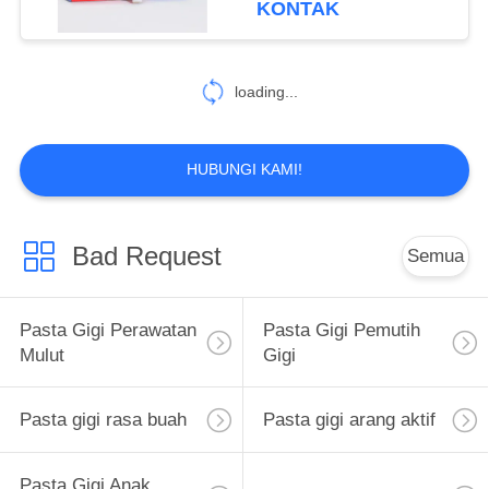
KONTAK
yang Lebih Sehat
25
Perawatan Mulut
loading...
Obat Kumur
HUBUNGI KAMI!
Bad Request
Semua
88
Sikat Gigi
Pasta Gigi Perawatan
Pasta Gigi Pemutih
Perawatan Mulut
Mulut
Gigi
Pasta gigi rasa buah
Pasta gigi arang aktif
Pasta Gigi Anak