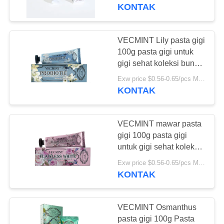
minyak kelapa grosir
KONTAK
KONTROL
KUALITAS
VECMINT Lily pasta gigi
18
100g pasta gigi untuk
HUBUNGI
gigi sehat koleksi bunga
Pasta gigi rasa buah
mewah jual panas
KAMI
Exw price $0.56-0.65/pcs MOQ:10000PCS
pabrik pengiriman
KONTAK
langsung
PERMINTAAN
VECMINT mawar pasta
PENAWARAN
gigi 100g pasta gigi
untuk gigi sehat koleksi
18
bunga mewah jual
PETA
Exw price $0.56-0.65/pcs MOQ:10000PCS
Pasta gigi arang
panas pabrik pengiriman
KONTAK
SITUS
langsung
aktif
KEBIJAKAN
VECMINT Osmanthus
pasta gigi 100g Pasta