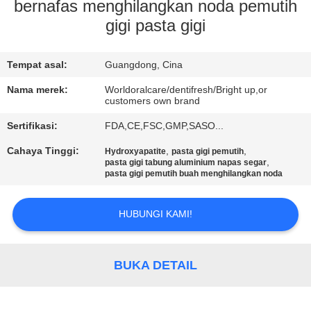
bernafas menghilangkan noda pemutih
KONTROL
gigi pasta gigi
KUALITAS
Tempat asal:
Guangdong, Cina
HUBUNGI
Nama merek:
Worldoralcare/dentifresh/Bright up,or
customers own brand
KAMI
Sertifikasi:
FDA,CE,FSC,GMP,SASO...
Cahaya Tinggi:
,
,
Hydroxyapatite
pasta gigi pemutih
PERMINTAAN
,
pasta gigi tabung aluminium napas segar
pasta gigi pemutih buah menghilangkan noda
PENAWARAN
HUBUNGI KAMI!
PETA
SITUS
BUKA DETAIL
KEBIJAKAN