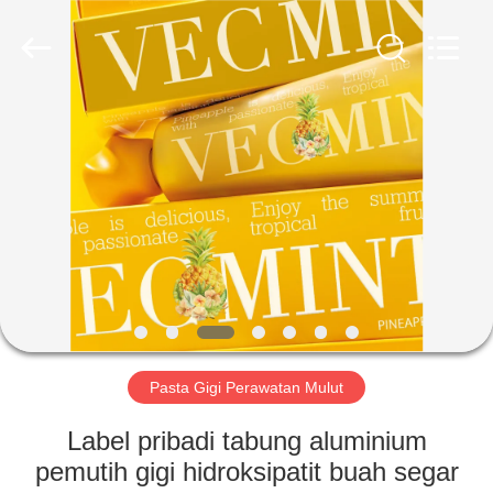
2026
WORLD
ORAL
CARE
CENTER.
All
Rights
Reserved.
RUMAH
PRODUK
VIDEO
TENTANG
KAMI
Pasta Gigi Perawatan Mulut
TUR
Label pribadi tabung aluminium
PABRIK
pemutih gigi hidroksipatit buah segar