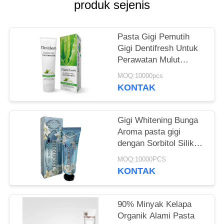
PRIBADI
produk sejenis
Pasta Gigi Pemutih
Gigi Dentifresh Untuk
Perawatan Mulut
Profesional Tidak
MOQ:10000pcs
Beracun
KONTAK
Gigi Whitening Bunga
Aroma pasta gigi
dengan Sorbitol Silikon
400g kertas putih
MOQ:10000PCS
tabung Kotak
KONTAK
90% Minyak Kelapa
Organik Alami Pasta