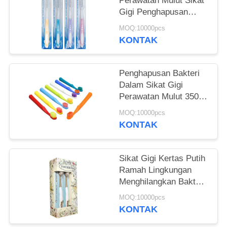
PRIBADI
Perawatan Mulut Sikat
Gigi Penghapusan
Bakteri Dalam
MOQ:10000pcs
Pembersihan lembut
KONTAK
Penghapusan Bakteri
Dalam Sikat Gigi
Perawatan Mulut 350g
Kotak Kertas Putih
MOQ:10000pcs
Penggunaan 60 Hari
KONTAK
Sikat Gigi Kertas Putih
Ramah Lingkungan
Menghilangkan Bakteri
Untuk Membersihkan
MOQ:10000pcs
Gigi Secara mendalam
KONTAK