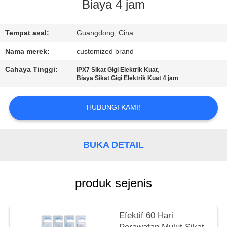
Biaya 4 jam
KONTROL
KUALITAS
Tempat asal:
Guangdong, Cina
Nama merek:
customized brand
HUBUNGI
Cahaya Tinggi:
,
IPX7 Sikat Gigi Elektrik Kuat
Biaya Sikat Gigi Elektrik Kuat 4 jam
KAMI
HUBUNGI KAMI!
PERMINTAAN
PENAWARAN
BUKA DETAIL
PETA
SITUS
produk sejenis
KEBIJAKAN
Efektif 60 Hari