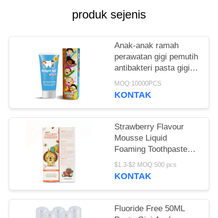
PRIBADI
produk sejenis
Anak-anak ramah
perawatan gigi pemutih
antibakteri pasta gigi
Menjaga dari
MOQ:10000PCS
jangkauan anak-anak
KONTAK
Strawberry Flavour
Mousse Liquid
Foaming Toothpaste
60ml OEM
$1.3-$2 MOQ:500 pcs
KONTAK
Fluoride Free 50ML