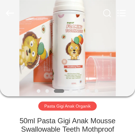
2026
WORLD
ORAL
CARE
CENTER.
All
Rights
Reserved.
RUMAH
PRODUK
VIDEO
TENTANG
KAMI
Pasta Gigi Anak Organik
TUR
50ml Pasta Gigi Anak Mousse
PABRIK
Swallowable Teeth Mothproof