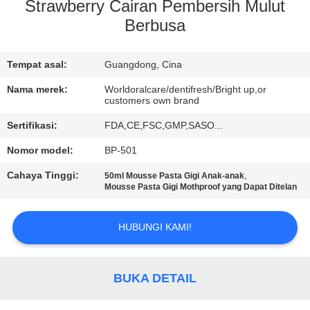
Strawberry Cairan Pembersih Mulut
KONTROL
Berbusa
KUALITAS
Tempat asal:
Guangdong, Cina
HUBUNGI
Nama merek:
Worldoralcare/dentifresh/Bright up,or
customers own brand
KAMI
Sertifikasi:
FDA,CE,FSC,GMP,SASO...
Nomor model:
BP-501
PERMINTAAN
Cahaya Tinggi:
,
PENAWARAN
50ml Mousse Pasta Gigi Anak-anak
Mousse Pasta Gigi Mothproof yang Dapat Ditelan
PETA
HUBUNGI KAMI!
SITUS
BUKA DETAIL
KEBIJAKAN