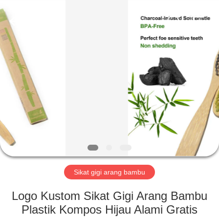
2026
WORLD
ORAL
CARE
CENTER.
All
Rights
Reserved.
RUMAH
PRODUK
VIDEO
TENTANG
KAMI
Sikat gigi arang bambu
TUR
Logo Kustom Sikat Gigi Arang Bambu
PABRIK
Plastik Kompos Hijau Alami Gratis