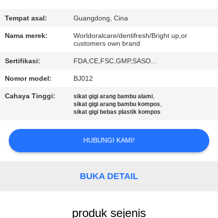
KONTROL
Tempat asal:
Guangdong, Cina
KUALITAS
Nama merek:
Worldoralcare/dentifresh/Bright up,or
customers own brand
Sertifikasi:
FDA,CE,FSC,GMP,SASO...
HUBUNGI
KAMI
Nomor model:
BJ012
Cahaya Tinggi:
,
sikat gigi arang bambu alami
,
sikat gigi arang bambu kompos
PERMINTAAN
sikat gigi bebas plastik kompos
PENAWARAN
HUBUNGI KAMI!
PETA
SITUS
BUKA DETAIL
KEBIJAKAN
produk sejenis