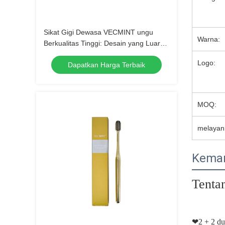
Sikat Gigi Dewasa VECMINT ungu
Warna:
Berkualitas Tinggi: Desain yang Luar
Biasa untuk Kebersihan Mulut yang
Logo:
Dapatkan Harga Terbaik
Luar Biasa, Sempurna untuk
Penggunaan Sehari-hari
MOQ:
melayani
Keman
Tentan
❤
2 + 2 du