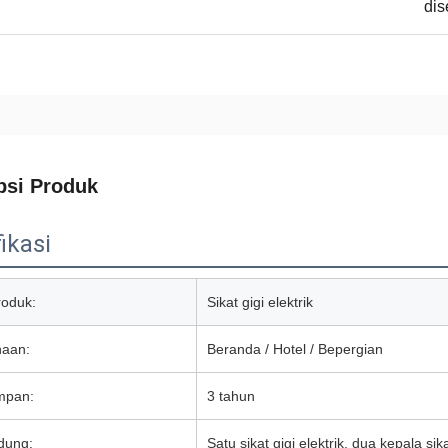
dis
psi Produk
ikasi
oduk:
Sikat gigi elektrik
aan:
Beranda / Hotel / Bepergian
mpan:
3 tahun
dung:
Satu sikat gigi elektrik, dua kepala si