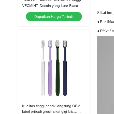
Sikat Gigi Dewasa Berkualitas Tinggi
VECMINT: Desain yang Luar Biasa
untuk Kebersihan Mulut yang Luar
Sikat ion
Dapatkan Harga Terbaik
Biasa, Sikat Gigi yang Sempurna untuk
●Bersihkan
Penggunaan Harian
●Efektif 
Kualitas tinggi pabrik langsung OEM
label pribadi grosir sikat gigi kristal