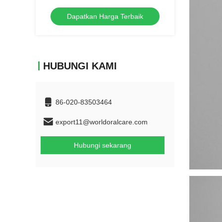
plastik manual sikat gigi dewasa lembut
Dapatkan Harga Terbaik
HUBUNGI KAMI
86-020-83503464
export11@worldoralcare.com
Hubungi sekarang