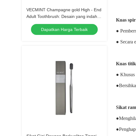
VECMINT Champagne gold High - End
Adult Toothbrush: Desain yang indah
Kuas spir
untuk kebersihan mulut yang unggul,
Dapatkan Harga Terbaik
sempurna untuk penggunaan sehari-
● Pembers
hari
● Secara e
Kuas titik
● Khusus u
●Bersihkan
Sikat ra
●Menghila
●Penghapu