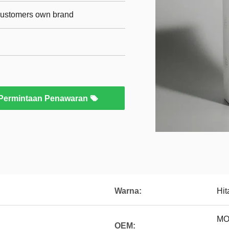
 customers own brand
Permintaan Penawaran
Warna:
Hi
MO
OEM: