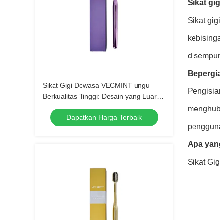
Sikat gig
Sikat gig
kebising
disempur
Bepergi
Sikat Gigi Dewasa VECMINT ungu
Pengisia
Berkualitas Tinggi: Desain yang Luar
Biasa untuk Kebersihan Mulut yang
menghubu
Dapatkan Harga Terbaik
Luar Biasa, Sempurna untuk
pengguna
Penggunaan Sehari-hari
Apa yang
Sikat Gig