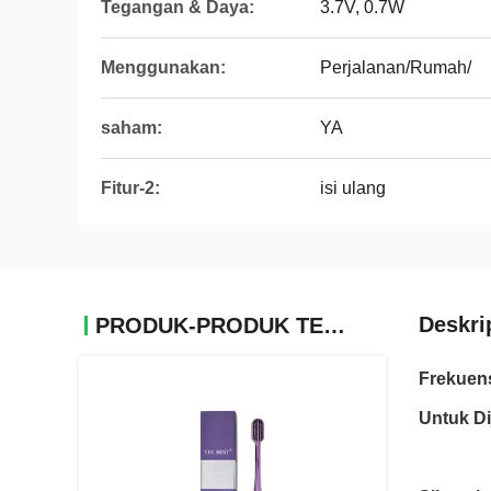
Tegangan & Daya:
3.7V, 0.7W
Menggunakan:
Perjalanan/Rumah/
saham:
YA
Fitur-2:
isi ulang
Deskri
PRODUK-PRODUK TERKAIT
Frekuens
Untuk Di