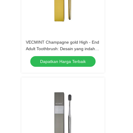
VECMINT Champagne gold High - End
Adult Toothbrush: Desain yang indah
untuk kebersihan mulut yang unggul,
Dapatkan Harga Terbaik
sempurna untuk penggunaan sehari-
hari