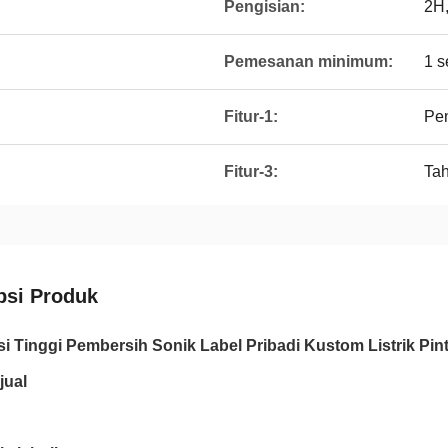
Pengisian:
2H,
Pemesanan minimum:
1 s
Fitur-1:
Pe
Fitur-3:
Tah
psi Produk
i Tinggi Pembersih Sonik Label Pribadi Kustom Listrik Pintar
jual