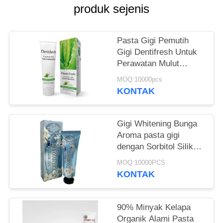
PRIBADI
produk sejenis
Pasta Gigi Pemutih
Gigi Dentifresh Untuk
Perawatan Mulut
Profesional Tidak
MOQ:10000pcs
Beracun
KONTAK
Gigi Whitening Bunga
Aroma pasta gigi
dengan Sorbitol Silikon
400g kertas putih
MOQ:10000PCS
tabung Kotak
KONTAK
90% Minyak Kelapa
Organik Alami Pasta