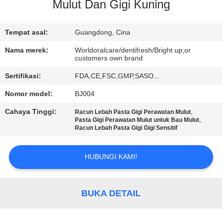
Mulut Dan Gigi Kuning
KONTROL
KUALITAS
Tempat asal:
Guangdong, Cina
Nama merek:
Worldoralcare/dentifresh/Bright up,or
customers own brand
HUBUNGI
Sertifikasi:
FDA,CE,FSC,GMP,SASO...
KAMI
Nomor model:
BJ004
PERMINTAAN
Cahaya Tinggi:
,
Racun Lebah Pasta Gigi Perawatan Mulut
,
Pasta Gigi Perawatan Mulut untuk Bau Mulut
PENAWARAN
Racun Lebah Pasta Gigi Gigi Sensitif
HUBUNGI KAMI!
PETA
SITUS
BUKA DETAIL
KEBIJAKAN