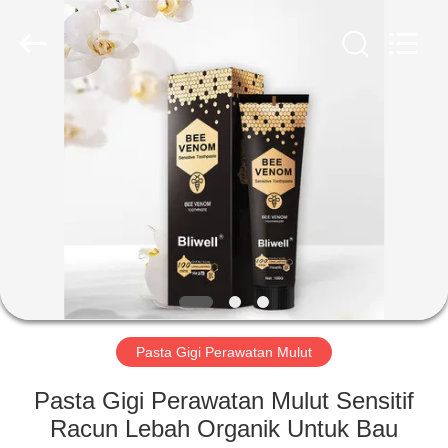
2026
WORLD
ORAL
CARE
CENTER.
All
Rights
Reserved.
RUMAH
PRODUK
VIDEO
TENTANG
KAMI
Pasta Gigi Perawatan Mulut
TUR
Pasta Gigi Perawatan Mulut Sensitif
PABRIK
Racun Lebah Organik Untuk Bau