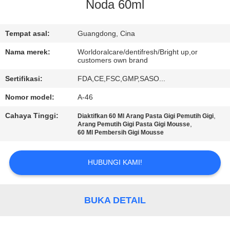
Noda 60ml
KONTROL
KUALITAS
Tempat asal:
Guangdong, Cina
Nama merek:
Worldoralcare/dentifresh/Bright up,or
customers own brand
HUBUNGI
Sertifikasi:
FDA,CE,FSC,GMP,SASO...
KAMI
Nomor model:
A-46
PERMINTAAN
Cahaya Tinggi:
,
Diaktifkan 60 Ml Arang Pasta Gigi Pemutih Gigi
,
Arang Pemutih Gigi Pasta Gigi Mousse
PENAWARAN
60 Ml Pembersih Gigi Mousse
HUBUNGI KAMI!
PETA
SITUS
BUKA DETAIL
KEBIJAKAN