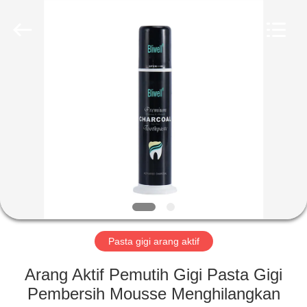
2026
WORLD
ORAL
CARE
CENTER.
All
Rights
Reserved.
RUMAH
PRODUK
VIDEO
TENTANG
KAMI
Pasta gigi arang aktif
TUR
Arang Aktif Pemutih Gigi Pasta Gigi
PABRIK
Pembersih Mousse Menghilangkan