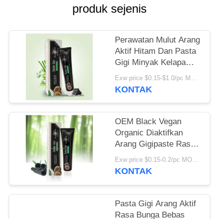
PRIBADI
produk sejenis
Perawatan Mulut Arang
Aktif Hitam Dan Pasta
Gigi Minyak Kelapa
100g
Exw price $0.15-$1.0/pc MOQ:500pcs-30000pcs
KONTAK
OEM Black Vegan
Organic Diaktifkan
Arang Gigipaste Rasa
Peppermint Lembut
Exw price $0.15-0.2/pc MOQ:500pcs-30000pcs
KONTAK
Pasta Gigi Arang Aktif
Rasa Bunga Bebas