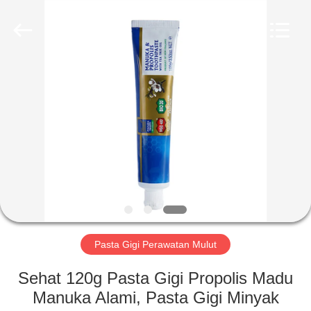
2026
WORLD
ORAL
CARE
CENTER.
All
Rights
Reserved.
RUMAH
PRODUK
VIDEO
TENTANG
KAMI
Pasta Gigi Perawatan Mulut
TUR
Sehat 120g Pasta Gigi Propolis Madu
PABRIK
Manuka Alami, Pasta Gigi Minyak