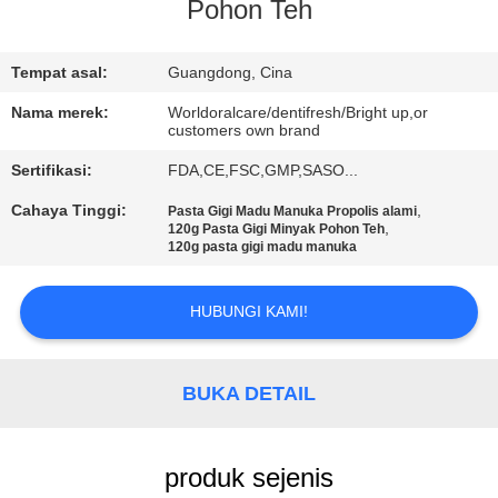
Pohon Teh
KONTROL
KUALITAS
Tempat asal:
Guangdong, Cina
Nama merek:
Worldoralcare/dentifresh/Bright up,or
customers own brand
HUBUNGI
Sertifikasi:
FDA,CE,FSC,GMP,SASO...
KAMI
Cahaya Tinggi:
,
Pasta Gigi Madu Manuka Propolis alami
,
120g Pasta Gigi Minyak Pohon Teh
PERMINTAAN
120g pasta gigi madu manuka
PENAWARAN
HUBUNGI KAMI!
PETA
SITUS
BUKA DETAIL
KEBIJAKAN
produk sejenis