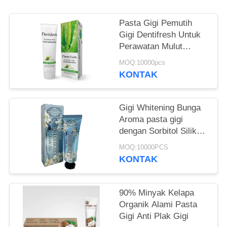
PRIBADI
Pasta Gigi Pemutih
Gigi Dentifresh Untuk
Perawatan Mulut
Profesional Tidak
MOQ:10000pcs
Beracun
KONTAK
Gigi Whitening Bunga
Aroma pasta gigi
dengan Sorbitol Silikon
400g kertas putih
MOQ:10000PCS
tabung Kotak
KONTAK
90% Minyak Kelapa
Organik Alami Pasta
Gigi Anti Plak Gigi