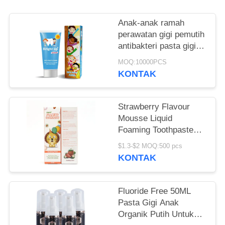
PRIBADI
Anak-anak ramah
perawatan gigi pemutih
antibakteri pasta gigi
Menjaga dari
MOQ:10000PCS
jangkauan anak-anak
KONTAK
Strawberry Flavour
Mousse Liquid
Foaming Toothpaste
60ml OEM
$1.3-$2 MOQ:500 pcs
KONTAK
Fluoride Free 50ML
Pasta Gigi Anak
Organik Putih Untuk