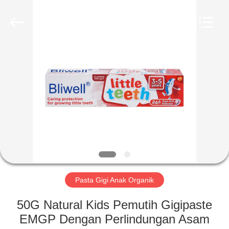
2026
WORLD
ORAL
CARE
CENTER.
All
Rights
Reserved.
RUMAH
PRODUK
VIDEO
TENTANG
KAMI
Pasta Gigi Anak Organik
TUR
50G Natural Kids Pemutih Gigipaste
PABRIK
EMGP Dengan Perlindungan Asam