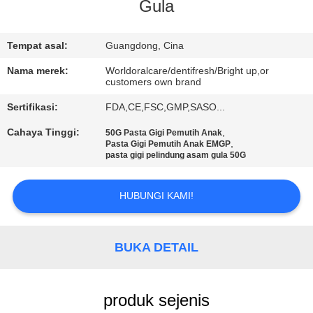
Gula
KONTROL
KUALITAS
Tempat asal:
Guangdong, Cina
Nama merek:
Worldoralcare/dentifresh/Bright up,or
customers own brand
HUBUNGI
Sertifikasi:
FDA,CE,FSC,GMP,SASO...
KAMI
Cahaya Tinggi:
,
50G Pasta Gigi Pemutih Anak
,
Pasta Gigi Pemutih Anak EMGP
PERMINTAAN
pasta gigi pelindung asam gula 50G
PENAWARAN
HUBUNGI KAMI!
PETA
SITUS
BUKA DETAIL
KEBIJAKAN
produk sejenis