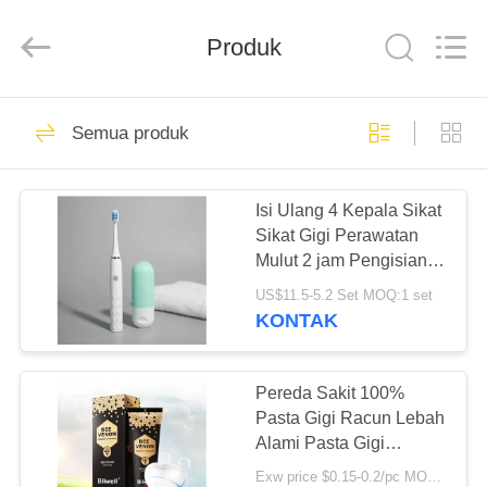
2026
WORLD
ORAL
CARE
Produk
CENTER.
All
Rights
Reserved.
RUMAH
150
Semua produk
Pasta Gigi
PRODUK
Perawatan Mulut
Isi Ulang 4 Kepala Sikat
Sikat Gigi Perawatan
VIDEO
Mulut 2 jam Pengisian
IPX7
US$11.5-5.2 Set MOQ:1 set
TENTANG
KONTAK
58
KAMI
Pasta Gigi Pemutih
Pereda Sakit 100%
TUR
Pasta Gigi Racun Lebah
Gigi
Alami Pasta Gigi
PABRIK
Penghilang Bau Mulut
Exw price $0.15-0.2/pc MOQ:500pcs-30000pcs