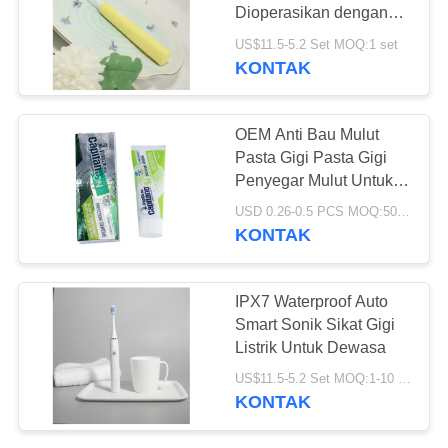
PRIBADI
Dioperasikan dengan
Baterai Untuk Orang
US$11.5-5.2 Set MOQ:1 set
Dewasa
KONTAK
18
Pasta Gigi Anak
OEM Anti Bau Mulut
Organik
Pasta Gigi Pasta Gigi
Penyegar Mulut Untuk
Noda Merokok
USD 0.26-0.5 PCS MOQ:500pcs-30000pcs
KONTAK
17
IPX7 Waterproof Auto
Smart Sonik Sikat Gigi
Bedak Pemutih Gigi
Listrik Untuk Dewasa
US$11.5-5.2 Set MOQ:1-10 Set
KONTAK