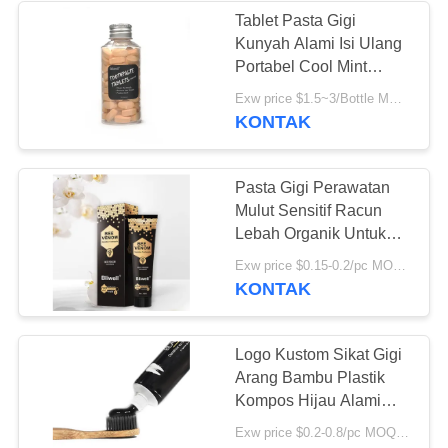
Tablet Pasta Gigi
Kunyah Alami Isi Ulang
28
Portabel Cool Mint
Tablet Kunyah
Untuk Perjalanan
Exw price $1.5~3/Bottle MOQ:5000botol
KONTAK
Pasta Gigi
Pasta Gigi Perawatan
Mulut Sensitif Racun
Lebah Organik Untuk
Bau Mulut Dan Gigi
42
Exw price $0.15-0.2/pc MOQ:500pcs-30000pcs
Kuning
KONTAK
Tablet Pemutih Gigi
Logo Kustom Sikat Gigi
Arang Bambu Plastik
Kompos Hijau Alami
Gratis
Exw price $0.2-0.8/pc MOQ:100 PCS