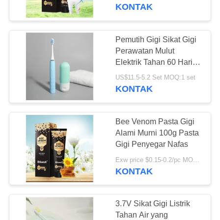
KONTAK
KONTROL
KUALITAS
Pemutih Gigi Sikat Gigi
18
Perawatan Mulut
HUBUNGI
Elektrik Tahan 60 Hari
Pasta gigi rasa buah
Rohs
KAMI
US$11.5-5.2 Set MOQ:1 set
KONTAK
PERMINTAAN
Bee Venom Pasta Gigi
PENAWARAN
Alami Murni 100g Pasta
Gigi Penyegar Nafas
18
PETA
Exw price $0.15-0.2/pc MOQ:500pcs-30000pcs
Pasta gigi arang
KONTAK
SITUS
aktif
KEBIJAKAN
3.7V Sikat Gigi Listrik
Tahan Air yang