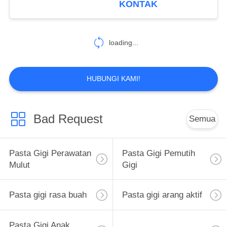
KONTAK
25
Perawatan Mulut
loading...
Obat Kumur
HUBUNGI KAMI!
Bad Request
Semua
88
Sikat Gigi
Pasta Gigi Perawatan
Pasta Gigi Pemutih
Perawatan Mulut
Mulut
Gigi
Pasta gigi rasa buah
Pasta gigi arang aktif
Pasta Gigi Anak