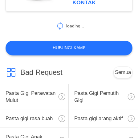
KONTAK
25
Perawatan Mulut
loading...
Obat Kumur
HUBUNGI KAMI!
Bad Request
Semua
88
Sikat Gigi
Pasta Gigi Perawatan
Pasta Gigi Pemutih
Perawatan Mulut
Mulut
Gigi
Pasta gigi rasa buah
Pasta gigi arang aktif
Pasta Gigi Anak