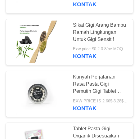
KONTAK
KONTROL
KUALITAS
Sikat Gigi Arang Bambu
18
Ramah Lingkungan
HUBUNGI
Untuk Gigi Sensitif
Pasta gigi rasa buah
KAMI
Exw price $0.2-0.8/pc MOQ:100 PCS
KONTAK
PERMINTAAN
Kunyah Perjalanan
PENAWARAN
Rasa Pasta Gigi
Pemutih Gigi Tablet
18
Penghilang Bau Mulut
PETA
EXW PRICE IS 2.66$-3.28$/BOTTLE MOQ:60 pcs * 100 kotak
Pasta gigi arang
KONTAK
SITUS
aktif
KEBIJAKAN
Tablet Pasta Gigi
Organik Disesuaikan