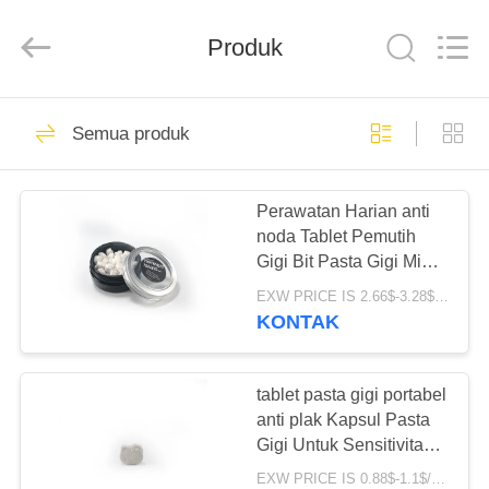
2026
WORLD
ORAL
CARE
Produk
CENTER.
All
Rights
Reserved.
RUMAH
150
Semua produk
Pasta Gigi
PRODUK
Perawatan Mulut
Perawatan Harian anti
noda Tablet Pemutih
VIDEO
Gigi Bit Pasta Gigi Mint
Segar
EXW PRICE IS 2.66$-3.28$/BOTTLE MOQ:60 pcs * 100 kotak
TENTANG
KONTAK
58
KAMI
Pasta Gigi Pemutih
tablet pasta gigi portabel
TUR
anti plak Kapsul Pasta
Gigi
Gigi Untuk Sensitivitas
PABRIK
Gigi
EXW PRICE IS 0.88$-1.1$/bag MOQ:21 pcs per Tas opp