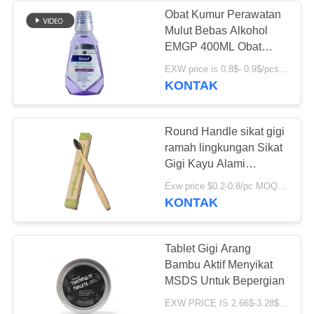
Obat Kumur Perawatan
Mulut Bebas Alkohol
28
EMGP 400ML Obat
Tablet Kunyah
Kumur Antijamur Alami
EXW price is 0.8$- 0.9$/pcs MOQ:5000 pcs
KONTAK
Pasta Gigi
Round Handle sikat gigi
ramah lingkungan Sikat
Gigi Kayu Alami
Biodegradable
42
Exw price $0.2-0.8/pc MOQ:1000PCS
KONTAK
Tablet Pemutih Gigi
Tablet Gigi Arang
Bambu Aktif Menyikat
MSDS Untuk Bepergian
EXW PRICE IS 2.66$-3.28$/BOTTLE MOQ:60 pcs * 100 botol