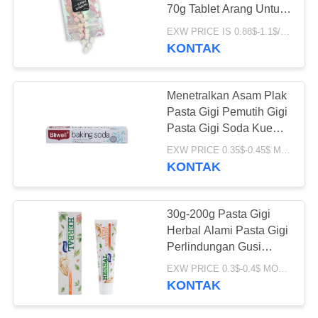
PRIBADI
70g Tablet Arang Untuk
Menyikat Gigi
EXW PRICE IS 0.88$-1.1$/bag MOQ:21 pcs per Tas opp
KONTAK
18
Pasta Gigi Anak
Menetralkan Asam Plak
Organik
Pasta Gigi Pemutih Gigi
Pasta Gigi Soda Kue
ODM
EXW PRICE 0.35$-0.45$ MOQ:500pcs-30000pcs
KONTAK
17
30g-200g Pasta Gigi
Herbal Alami Pasta Gigi
Bedak Pemutih Gigi
Perlindungan Gusi
Bersih Dalam EMGP
EXW PRICE 0.3$-0.4$ MOQ:500pcs-30000pcs
KONTAK