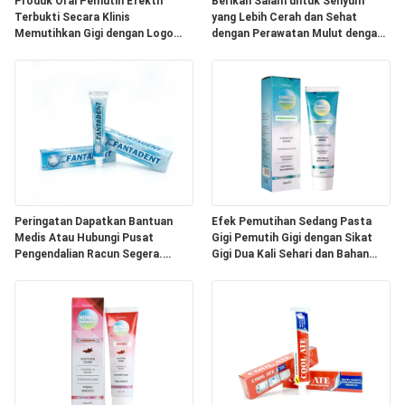
PRIBADI
Produk Oral Pemutih Efektif
Berikan Salam untuk Senyum
Terbukti Secara Klinis
yang Lebih Cerah dan Sehat
Memutihkan Gigi dengan Logo
dengan Perawatan Mulut dengan
Kustom
Pasta Gigi
Peringatan Dapatkan Bantuan
Efek Pemutihan Sedang Pasta
Medis Atau Hubungi Pusat
Gigi Pemutih Gigi dengan Sikat
Pengendalian Racun Segera.
Gigi Dua Kali Sehari dan Bahan
Pasta Kebersihan Gigi
Sodium Phytate