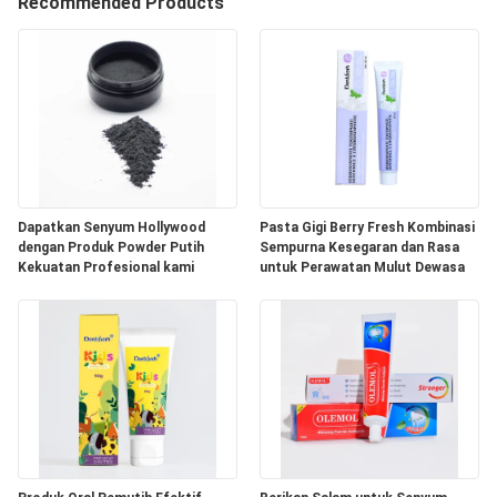
Recommended Products
KONTROL
KUALITAS
HUBUNGI
KAMI
Dapatkan Senyum Hollywood
Pasta Gigi Berry Fresh Kombinasi
PERMINTAAN
dengan Produk Powder Putih
Sempurna Kesegaran dan Rasa
Kekuatan Profesional kami
untuk Perawatan Mulut Dewasa
PENAWARAN
PETA
SITUS
KEBIJAKAN