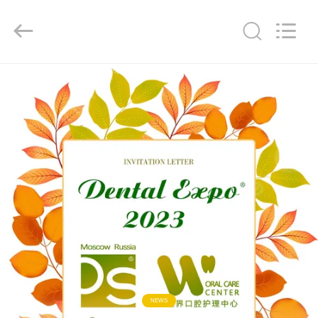
2026
WORLD
ORAL
CARE
CENTER.
All
Rights
Reserved.
RUMAH
PRODUK
VIDEO
TENTANG
KAMI
TUR
PABRIK
NEWS